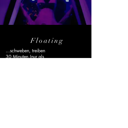
Floating
...schweben, treiben
30 Minuten (nur als
Schwangerschaftsangebot)
Aufenthalt in der Lounge ca. 70 Min.
6o Minuten
Aufenthalt in der Lounge ca. 100 Min.
Einfach mal treiben lassen, sich
dem Element Wasser/Epsomsalz
Gemisch voll hingeben.
Die Muskulatur kann sich mal