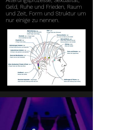
Alterungsprozesse, Sexualität,
Geld, Ruhe und Frieden, Raum
und Zeit, For
m und Struktur um
nur einige zu nennen.